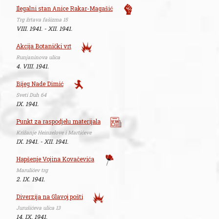
Ilegalni stan Anice Rakar-Magašić
Trg žrtava fašizma 15
VIII. 1941. - XII. 1941.
Akcija Botanički vrt
Runjaninova ulica
4. VIII. 1941.
Bijeg Nade Dimić
Sveti Duh 64
IX. 1941.
Punkt za raspodjelu materijala
Križanje Heinzelove i Martićeve
IX. 1941. - XII. 1941.
Hapšenje Vojina Kovačevića
Marulićev trg
2. IX. 1941.
Diverzija na Glavoj pošti
Jurušićeva ulica 13
14. IX. 1941.