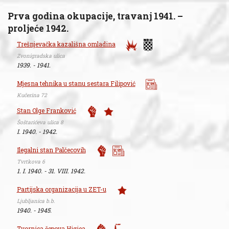
Prva godina okupacije, travanj 1941. –
proljeće 1942.
Trešnjevačka kazališna omladina
Zvonigradska ulica
1939. - 1941.
Mjesna tehnika u stanu sestara Filipović
Kučerina 72
Stan Olge Franković
Šoštarićeva ulica 8
I. 1940. - 1942.
Ilegalni stan Palčecovih
Tvrtkova 6
1. I. 1940. - 31. VIII. 1942.
Partijska organizacija u ZET-u
Ljubljanica b.b.
1940. - 1945.
Tvornica čepova Higiea