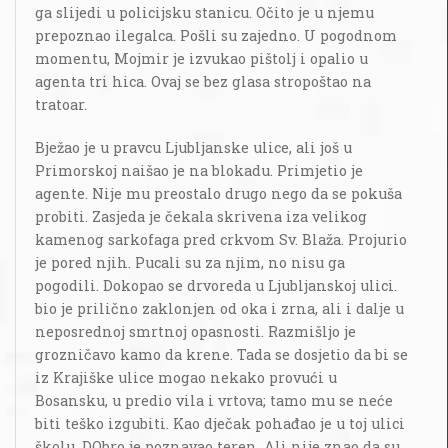
ga slijedi u policijsku stanicu. Očito je u njemu
prepoznao ilegalca. Pošli su zajedno. U pogodnom
momentu, Mojmir je izvukao pištolj i opalio u
agenta tri hica. Ovaj se bez glasa stropoštao na
tratoar.
Bježao je u pravcu Ljubljanske ulice, ali još u
Primorskoj naišao je na blokadu. Primjetio je
agente. Nije mu preostalo drugo nego da se pokuša
probiti. Zasjeda je čekala skrivena iza velikog
kamenog sarkofaga pred crkvom Sv. Blaža. Projurio
je pored njih. Pucali su za njim, no nisu ga
pogodili. Dokopao se drvoreda u Ljubljanskoj ulici.
bio je prilično zaklonjen od oka i zrna, ali i dalje u
neposrednoj smrtnoj opasnosti. Razmišljo je
grozničavo kamo da krene. Tada se dosjetio da bi se
iz Krajiške ulice mogao nekako provući u
Bosansku, u predio vila i vrtova; tamo mu se neće
biti teško izgubiti. Kao dječak pohađao je u toj ulici
školu. DObro je poznavao teren. Ali nije znao da su