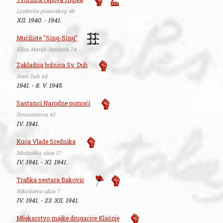
Ljudevita posavskog 48
XII. 1940. - 1941.
Mučilište "Sing-Sing"
Ulica Matije Jandrića 74
Zakladna bolnica Sv. Duh
Sveti Duh 64
1941. - 8. V. 1945.
Sastanci Narodne pomoći
Zvonimirova 43
IV. 1941.
Kuća Vlade Srednika
Modruška ulica 17
IV. 1941. - XI. 1941.
Trafika sestara Baković
Nikolićeva ulica 7
IV. 1941. - 23. XII. 1941.
Mljekarstvo majke drugarice Klašnje