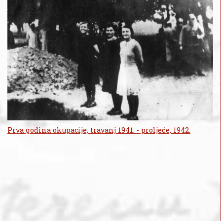
Prva godina okupacije, travanj 1941. - proljeće, 1942.