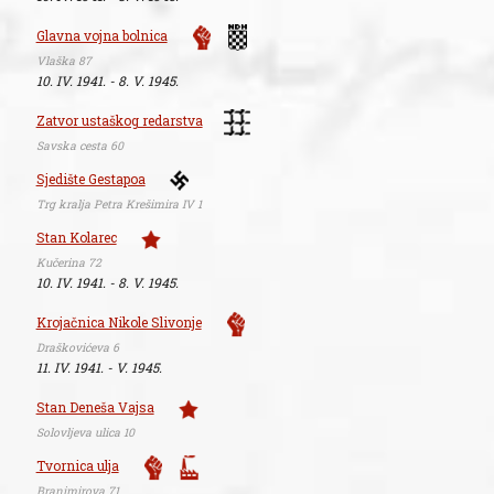
Glavna vojna bolnica
Vlaška 87
10. IV. 1941. - 8. V. 1945.
Zatvor ustaškog redarstva
Savska cesta 60
Sjedište Gestapoa
Trg kralja Petra Krešimira IV 1
Stan Kolarec
Kučerina 72
10. IV. 1941. - 8. V. 1945.
Krojačnica Nikole Slivonje
Draškovićeva 6
11. IV. 1941. - V. 1945.
Stan Deneša Vajsa
Solovljeva ulica 10
Tvornica ulja
Branimirova 71