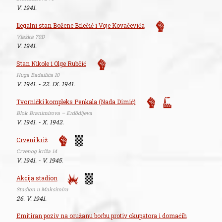
V. 1941.
Ilegalni stan Božene Brlečić i Voje Kovačevića
Vlaška 70D
V. 1941.
Stan Nikole i Olge Rubčić
Huga Badailića 10
V. 1941. - 22. IX. 1941.
Tvornički kompleks Penkala (Nada Dimić)
Blok Branimirova – Erdödijeva
V. 1941. - X. 1942.
Crveni križ
Crvenog križa 14
V. 1941. - V. 1945.
Akcija stadion
Stadion u Maksimiru
26. V. 1941.
Emitiran poziv na oružanu borbu protiv okupatora i domaćih