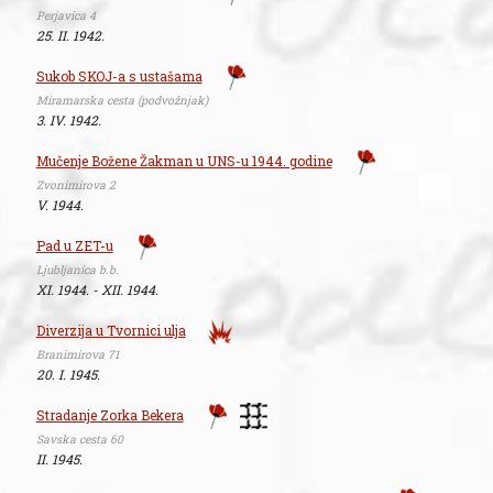
Perjavica 4
25. II. 1942.
Sukob SKOJ-a s ustašama
Miramarska cesta (podvožnjak)
3. IV. 1942.
Mučenje Božene Žakman u UNS-u 1944. godine
Zvonimirova 2
V. 1944.
Pad u ZET-u
Ljubljanica b.b.
XI. 1944. - XII. 1944.
Diverzija u Tvornici ulja
Branimirova 71
20. I. 1945.
Stradanje Zorka Bekera
Savska cesta 60
II. 1945.