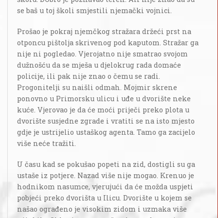
se baš u toj školi smjestili njemački vojnici.
Prošao je pokraj njemčkog stražara držeći prst na
otponcu pištolja skrivenog pod kaputom. Stražar ga
nije ni pogledao. Vjerojatno nije smatrao svojom
dužnošću da se mješa u djelokrug rada domaće
policije, ili pak nije znao o čemu se radi.
Progonitelji su naišli odmah. Mojmir skrene
ponovno u Primorsku ulicu i uđe u dvorište neke
kuće. Vjerovao je da će moći priječi preko plota u
dvorište susjedne zgrade i vratiti se na isto mjesto
gdje je ustrijelio ustaškog agenta. Tamo ga zacijelo
više neće tražiti.
U času kad se pokušao popeti na zid, dostigli su ga
ustaše iz potjere. Nazad više nije mogao. Krenuo je
hodnikom nasumce, vjerujući da će možda uspjeti
pobjeći preko dvorišta u Ilicu. Dvorište u kojem se
našao ograđeno je visokim zidom i uzmaka više