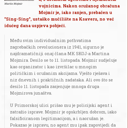
Martin Mojmir
vojnicima. Nakon oružanog obračuna
Mojmir je, iako ranjen, prebačen u
"Sing-Sing", ustaško mučilište na Ksaveru, no već
idućeg dana uspjeva pobjeći.
Među svim individualnim pothvatima
zagrebačkih revolucionera iz 1941, sigurno je
najdramatičniji onaj člana MK SKOJ-a Martina
Mojmira. Desilo se to 11. listopada. Mojmir sudjeluje
kao organizator i kao izvršilac u mnogim
političkim i oružanim akcijama. Vješto rješava i
niz dnevnih i praktičnih zadataka. Ali ovo što se
desilo 11. listopada zasjenjuje mnoga druga
Mojmirova junaštva.
U Primorskoj ulici prišao mu je policijski agent i
zatražio isprave. Mojmir je opskrbljen dobrom, iako
falsificiranom legitimacijom, a i naoružan je.
Pokazao je ispravu, no agent mu ipak zapovijedi da