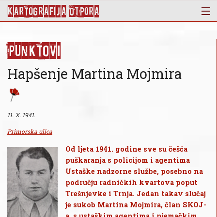
KArtoGrAFIJA OTPorA
Mapa
Punktovi
Punktovi
Slojevi
Hapšenje Martina Mojmira
Novosti
Publikacije
O nama
11. X. 1941.
Primorska ulica
Od ljeta 1941. godine sve su češća
puškaranja s policijom i agentima
Ustaške nadzorne službe, posebno na
području radničkih kvartova poput
Trešnjevke i Trnja. Jedan takav slučaj
je sukob Martina Mojmira, član SKOJ-
a, s ustaškim agentima i njemačkim