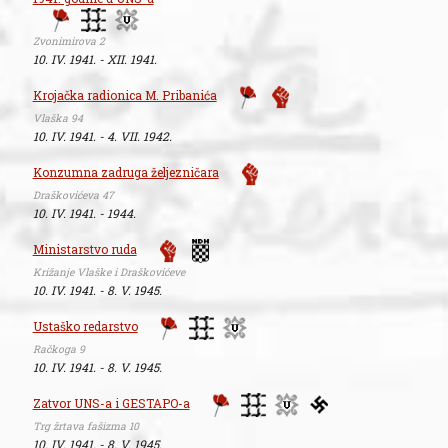
Zvonimirova 2
10. IV. 1941. - XII. 1941.
Krojačka radionica M. Pribanića
Vlaška 94
10. IV. 1941. - 4. VII. 1942.
Konzumna zadruga željezničara
Draškovićeva 47
10. IV. 1941. - 1944.
Ministarstvo ruda
Križanje Vlaške i Draškovićeve
10. IV. 1941. - 8. V. 1945.
Ustaško redarstvo
Račkoga 9
10. IV. 1941. - 8. V. 1945.
Zatvor UNS-a i GESTAPO-a
Trg žrtava fašizma 10
10. IV. 1941. - 8. V. 1945.