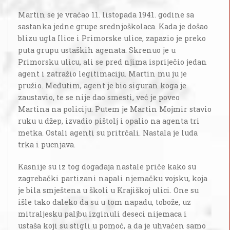
Martin se je vraćao 11. listopada 1941. godine sa
sastanka jedne grupe srednjoškolaca. Kada je došao
blizu ugla Ilice i Primorske ulice, zapazio je preko
puta grupu ustaških agenata. Skrenuo je u
Primorsku ulicu, ali se pred njima ispriječio jedan
agent i zatražio legitimaciju. Martin mu ju je
pružio. Međutim, agent je bio siguran koga je
zaustavio, te se nije dao smesti, već je poveo
Martina na policiju. Putem je Martin Mojmir stavio
ruku u džep, izvadio pištolj i opalio na agenta tri
metka. Ostali agenti su pritrčali. Nastala je luda
trka i pucnjava.
Kasnije su iz tog događaja nastale priče kako su
zagrebački partizani napali njemačku vojsku, koja
je bila smještena u školi u Krajiškoj ulici. One su
išle tako daleko da su u tom napadu, tobože, uz
mitraljesku paljbu izginuli deseci nijemaca i
ustaša koji su stigli u pomoć, a da je uhvaćen samo