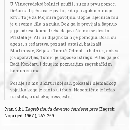
U Vinogradskoj bolnici pružili su mu prvu pomoć.
Dežurna liječnica izjavila je da je izgubio mnogo
krvi. To je za Mojmira povoljno. Uopće liječnica mu
je u svemu išla na ruku. Dok ga je previjala, šapnuo
joj je adresu kamo treba da javi što mu se desilo.
Pristala je. Ali ni dijagnoza nije pomogla. Došli su
agenti s redarstva, poznati ustaški batinaši.
Martinović, Seljak i Tomić. Odmah u bolnici, dok se
još oporavljao, Tomić je započeo istragu. Pitao ga je o
Radi Končaru i drugim poznatijim zagrebačkim
komunistima.
Poslije su mu u kirurškoj sali pokazali njemačkog
vojnika koga je ranio u trbuh. Nepomično je ležao
na stolu, u dubokoj nesvjestici.
Ivan Šibl, Z
agreb tisuću devetsto četrdeset prve
(Zagreb:
Naprijed, 1967.), 267-269.