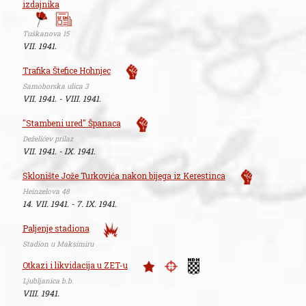
izdajnika
Tuškanova 15
VII. 1941.
Trafika Štefice Hohnjec
Samoborska ulica 3
VII. 1941. - VIII. 1941.
"Stambeni ured" Španaca
Deželićev prilaz
VII. 1941. - IX. 1941.
Sklonište Jože Turkovića nakon bijega iz Kerestinca
Heinzelova 48
14. VII. 1941. - 7. IX. 1941.
Paljenje stadiona
Stadion u Maksimiru
Otkazi i likvidacija u ZET-u
Ljubljanica b.b.
VIII. 1941.