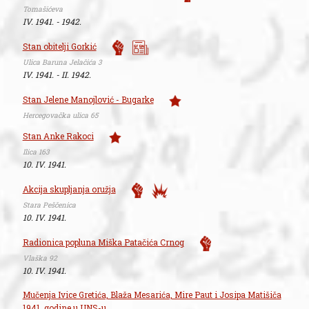
Tomašićeva
IV. 1941. - 1942.
Stan obitelji Gorkić
Ulica Baruna Jelačića 3
IV. 1941. - II. 1942.
Stan Jelene Manojlović - Bugarke
Hercegovačka ulica 65
Stan Anke Rakoci
Ilica 163
10. IV. 1941.
Akcija skupljanja oružja
Stara Peščenica
10. IV. 1941.
Radionica popluna Miška Patačića Crnog
Vlaška 92
10. IV. 1941.
Mučenja Ivice Gretića, Blaža Mesarića, Mire Paut i Josipa Matišiča
1941. godine u UNS-u