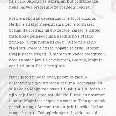
nije bilo. Sklonio se u mračan kut podruma iza
neke bačve i pripremio za posljednji okršaj.
Poslije nekoliko časaka začuo je topot čizama.
Netko je silazio stepenicama. Bio je to stražar
poslan da pretraži taj dio zgrade. Zastao je ispred
mračnog dijela podruma neodlučno i glasno
povikao: "Ovdje nema nikoga!". Očito nije želio
riskirati. Pošto je otišao, pojavio se drugi stražar.
Ovaj je počeo tragati. U momentu kad je posegnuo u
džep za baterijom ili revolverom, tko zna, Mojmir
opali tri puta. Pao je bez glasa.
Najprije je zavladao tajac, potom se začulo
došaptavanje među progoniteljima. Dogovarali su
se kako da Mojmira uhvate ili ubiju. Ali ni jedan od
njih nije imao smjelosti da uđe. Pucali su nasumce
u tamu. Mojmir je odgovorio vatrom. Tada ga metak
pogodi u nogu. Srećom rana nije bila teška i još se
mogao braniti. Tad ugleda sjenu čovjeka na zidu.