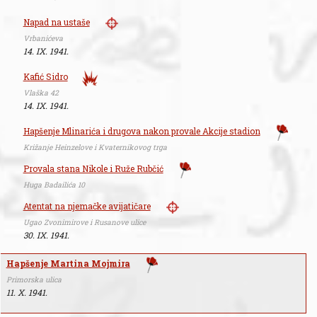
Napad na ustaše
Vrbanićeva
14. IX. 1941.
Kafić Sidro
Vlaška 42
14. IX. 1941.
Hapšenje Mlinarića i drugova nakon provale Akcije stadion
Križanje Heinzelove i Kvaternikovog trga
Provala stana Nikole i Ruže Rubčić
Huga Badailića 10
Atentat na njemačke avijatičare
Ugao Zvonimirove i Rusanove ulice
30. IX. 1941.
Hapšenje Martina Mojmira
Primorska ulica
11. X. 1941.