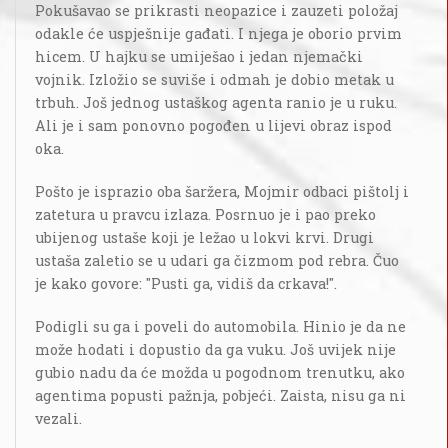
Pokušavao se prikrasti neopazice i zauzeti položaj
odakle će uspješnije gađati. I njega je oborio prvim
hicem. U hajku se umiješao i jedan njemački
vojnik. Izložio se suviše i odmah je dobio metak u
trbuh. Još jednog ustaškog agenta ranio je u ruku.
Ali je i sam ponovno pogođen u lijevi obraz ispod
oka.
Pošto je isprazio oba šaržera, Mojmir odbaci pištolj i
zatetura u pravcu izlaza. Posrnuo je i pao preko
ubijenog ustaše koji je ležao u lokvi krvi. Drugi
ustaša zaletio se u udari ga čizmom pod rebra. Čuo
je kako govore: "Pusti ga, vidiš da crkava!".
Podigli su ga i poveli do automobila. Hinio je da ne
može hodati i dopustio da ga vuku. Još uvijek nije
gubio nadu da će možda u pogodnom trenutku, ako
agentima popusti pažnja, pobjeći. Zaista, nisu ga ni
vezali.