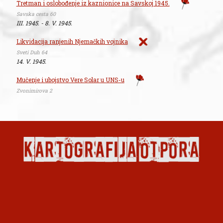
Tretman i oslobođenje iz kaznionice na Savskoj 1945.
Savska cesta 60
III. 1945. - 8. V. 1945.
Likvidacija ranjenih Njemačkih vojnika
Sveti Duh 64
14. V. 1945.
Mučenje i ubojstvo Vere Solar u UNS-u
Zvonimirova 2