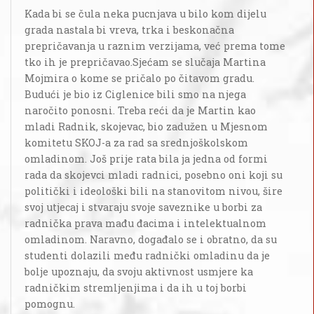
Kada bi se čula neka pucnjava u bilo kom dijelu
grada nastala bi vreva, trka i beskonačna
prepričavanja u raznim verzijama, već prema tome
tko ih je prepričavao.Sjećam se slučaja Martina
Mojmira o kome se pričalo po čitavom gradu.
Budući je bio iz Ciglenice bili smo na njega
naročito ponosni. Treba reći da je Martin kao
mladi Radnik, skojevac, bio zadužen u Mjesnom
komitetu SKOJ-a za rad sa srednjoškolskom
omladinom. Još prije rata bila ja jedna od formi
rada da skojevci mladi radnici, posebno oni koji su
politički i ideološki bili na stanovitom nivou, šire
svoj utjecaj i stvaraju svoje saveznike u borbi za
radnička prava mađu đacima i intelektualnom
omladinom. Naravno, događalo se i obratno, da su
studenti dolazili među radnički omladinu da je
bolje upoznaju, da svoju aktivnost usmjere ka
radničkim stremljenjima i da ih u toj borbi
pomognu.