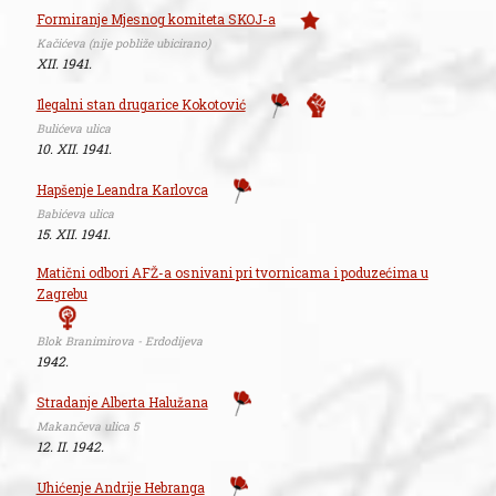
Formiranje Mjesnog komiteta SKOJ-a
Kačićeva (nije pobliže ubicirano)
XII. 1941.
Ilegalni stan drugarice Kokotović
Bulićeva ulica
10. XII. 1941.
Hapšenje Leandra Karlovca
Babićeva ulica
15. XII. 1941.
Matični odbori AFŽ-a osnivani pri tvornicama i poduzećima u
Zagrebu
Blok Branimirova - Erdodijeva
1942.
Stradanje Alberta Halužana
Makančeva ulica 5
12. II. 1942.
Uhićenje Andrije Hebranga