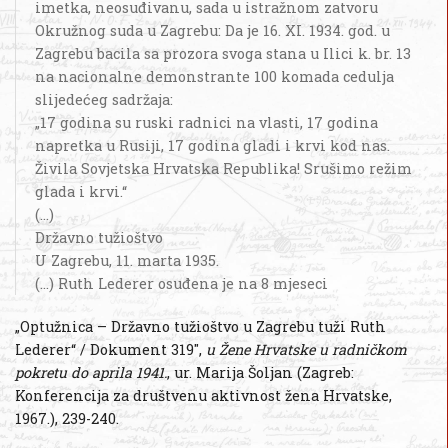
imetka, neosuđivanu, sada u istražnom zatvoru
Okružnog suda u Zagrebu: Da je 16. XI. 1934. god. u
Zagrebu bacila sa prozora svoga stana u Ilici k. br. 13
na nacionalne demonstrante 100 komada cedulja
slijedećeg sadržaja:
„17 godina su ruski radnici na vlasti, 17 godina
napretka u Rusiji, 17 godina gladi i krvi kod nas.
Živila Sovjetska Hrvatska Republika! Srušimo režim
glada i krvi.“
(...)
Državno tužioštvo
U Zagrebu, 11. marta 1935.
(...) Ruth Lederer osuđena je na 8 mjeseci
„Optužnica – Državno tužioštvo u Zagrebu tuži Ruth
Lederer“ / Dokument 319",
u Žene Hrvatske u radničkom
pokretu do aprila 1941.
, ur. Marija Šoljan (Zagreb:
Konferencija za društvenu aktivnost žena Hrvatske,
1967.), 239-240.