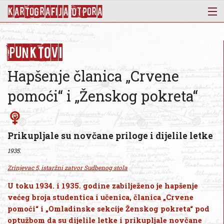
KArtoGrAFIJA OTPorA
Mapa
Punktovi
Punktovi
Slojevi
Hapšenje članica „Crvene
Novosti
pomoći“ i „Ženskog pokreta“
Publikacije
O nama
Prikupljale su novčane priloge i dijelile letke
1935.
Zrinjevac 5, istaržni zatvor Sudbenog stola
U toku 1934. i 1935. godine zabilježeno je hapšenje
većeg broja studentica i učenica, članica „Crvene
pomoći“ i „Omladinske sekcije Ženskog pokreta“ pod
optužbom da su dijelile letke i prikupljale novčane