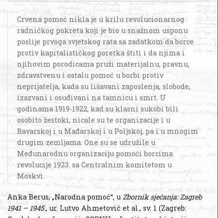
Crvena pomoć nikla je u krilu revolucionarnog
radničkog pokreta koji je bio u snažnom usponu
poslije prvoga svjetskog rata sa zadatkom da borce
protiv kapitalističkog poretka štiti i da njima i
njihovim porodicama pruži materijalnu, pravnu,
zdravstvenu i ostalu pomoć u borbi protiv
neprijatelja, kada su lišavani zaposlenja, slobode,
izazvani i osuđivani na tamnicu i smrt. U
godinama 1919-1922, kad su klasni sukobi bili
osobito žestoki, nicale su te organizacije i u
Bavarskoj i u Mađarskoj i u Poljskoj, pa i u mnogim
drugim zemljama. One su se udružile u
Međunarodnu organizaciju pomoći borcima
revolucije 1923. sa Centralnim komitetom u
Moskvi.
Anka Berus, „Narodna pomoć“, u
Zbornik sjećanja: Zagreb
1941 – 1945.
, ur. Lutvo Ahmetović et al., sv. 1 (Zagreb: