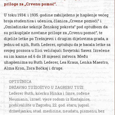
priloge za „Crvenu pomoć“.
U toku 1934. i 1935. godine zabilježeno je hapšenje većeg
broja studentica i učenica, članica „Crvene pomoći“ i
„Omladinske sekcije Ženskog pokreta“ pod optužbom da
su prikupljale novčane priloge za „Crvenu pomoć“, te
dijelile letke po Trešnjevci i drugim dijelovima grada, a
jednu od njih, Ruth Lederer, optužuju da je bacala letke sa
svojeg prozora u Ilici veličajući Sovjetski Savez. Izrečene
su im kazne od 6 do 18 mjeseci zatvora. Među
uhapšenima su Ruth Lederer, Lea Kraus, Lenka Maestro,
Alma Kron, Zora Bočkaj i druge.
OPTUŽNICA
DRŽAVNO TUŽIOŠTVO U ZAGREBU TUŽI:
Lederer Ruth, kćerku Hinka i Imre, rođene
Neumann, izrael. vjere rodom iz Kostajnice,
prebivalište u Zagrebu, 22. god. staru, jugosl.
državljanku, stud. medicine, neudatu, pismenu, bez