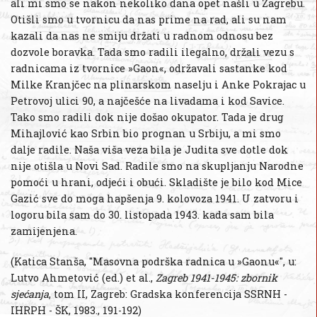
ali mi smo se nakon nekoliko dana opet našli u Zagrebu.
Otišli smo u tvornicu da nas prime na rad, ali su nam
kazali da nas ne smiju držati u radnom odnosu bez
dozvole boravka. Tada smo radili ilegalno, držali vezu s
radnicama iz tvornice »Gaon«, održavali sastanke kod
Milke Kranjčec na plinarskom naselju i Anke Pokrajac u
Petrovoj ulici 90, a najčešće na livadama i kod Savice.
Tako smo radili dok nije došao okupator. Tada je drug
Mihajlović kao Srbin bio prognan u Srbiju, a mi smo
dalje radile. Naša viša veza bila je Judita sve dotle dok
nije otišla u Novi Sad. Radile smo na skupljanju Narodne
pomoći u hrani, odjeći i obući. Skladište je bilo kod Mice
Gazić sve do moga hapšenja 9. kolovoza 1941. U zatvoru i
logoru bila sam do 30. listopada 1943. kada sam bila
zamijenjena.
(Katica Stanša, "Masovna podrška radnica u »Gaonu«", u:
Lutvo Ahmetović (ed.) et al.,
Zagreb 1941-1945: zbornik
sjećanja
, tom II, Zagreb: Gradska konferencija SSRNH -
IHRPH - ŠK, 1983., 191-192)