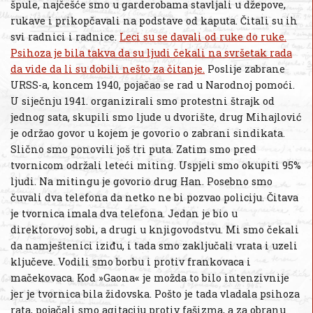
špule, najčešće smo u garderobama stavljali u džepove,
rukave i prikopčavali na podstave od kaputa. Čitali su ih
svi radnici i radnice.
Leci su se davali od ruke do ruke.
Psihoza je bila takva da su ljudi čekali na svršetak rada
da vide da li su dobili nešto za čitanje.
Poslije zabrane
URSS-a, koncem 1940, pojačao se rad u Narodnoj pomoći.
U siječnju 1941. organizirali smo protestni štrajk od
jednog sata, skupili smo ljude u dvorište, drug Mihajlović
je održao govor u kojem je govorio o zabrani sindikata.
Slično smo ponovili još tri puta. Zatim smo pred
tvornicom održali leteći miting. Uspjeli smo okupiti 95%
ljudi. Na mitingu je govorio drug Han. Posebno smo
čuvali dva telefona da netko ne bi pozvao policiju. Čitava
je tvornica imala dva telefona. Jedan je bio u
direktorovoj sobi, a drugi u knjigovodstvu. Mi smo čekali
da namještenici iziđu, i tada smo zaključali vrata i uzeli
ključeve. Vodili smo borbu i protiv frankovaca i
mačekovaca. Kod »Gaona« je možda to bilo intenzivnije
jer je tvornica bila židovska. Pošto je tada vladala psihoza
rata, pojačali smo agitaciju protiv fašizma, a za obranu