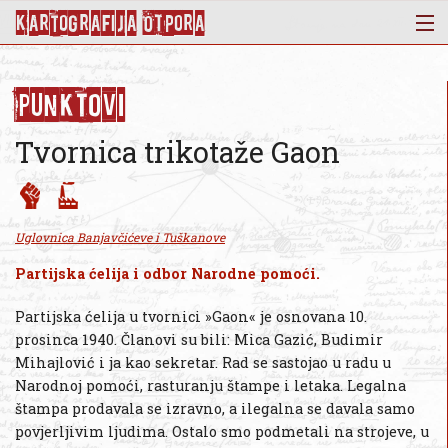
KArtoGrAFIJA OTPorA
Mapa
Punktovi
Punktovi
Slojevi
Tvornica trikotaže Gaon
Novosti
Publikacije
O nama
Uglovnica Banjavčićeve i Tuškanove
Partijska ćelija i odbor Narodne pomoći.
Partijska ćelija u tvornici »Gaon« je osnovana 10.
prosinca 1940. Članovi su bili: Mica Gazić, Budimir
Mihajlović i ja kao sekretar. Rad se sastojao u radu u
Narodnoj pomoći, rasturanju štampe i letaka. Legalna
štampa prodavala se izravno, a ilegalna se davala samo
povjerljivim ljudima. Ostalo smo podmetali na strojeve, u