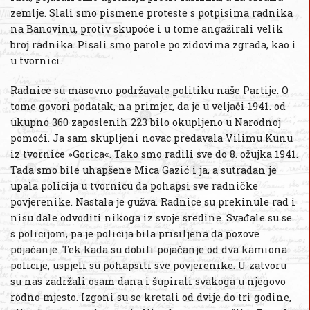
zemlje. Slali smo pismene proteste s potpisima radnika
na Banovinu, protiv skupoće i u tome angažirali velik
broj radnika. Pisali smo parole po zidovima zgrada, kao i
u tvornici.
Radnice su masovno podržavale politiku naše Partije. O
tome govori podatak, na primjer, da je u veljači 1941. od
ukupno 360 zaposlenih 223 bilo okupljeno u Narodnoj
pomoći. Ja sam skupljeni novac predavala Vilimu Kunu
iz tvornice »Gorica«. Tako smo radili sve do 8. ožujka 1941.
Tada smo bile uhapšene Mica Gazić i ja, a sutradan je
upala policija u tvornicu da pohapsi sve radničke
povjerenike. Nastala je gužva. Radnice su prekinule rad i
nisu dale odvoditi nikoga iz svoje sredine. Svađale su se
s policijom, pa je policija bila prisiljena da pozove
pojačanje. Tek kada su dobili pojačanje od dva kamiona
policije, uspjeli su pohapsiti sve povjerenike. U zatvoru
su nas zadržali osam dana i šupirali svakoga u njegovo
rodno mjesto. Izgoni su se kretali od dvije do tri godine,