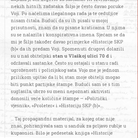
nekih hitnih zadataka. Šiljo je često davao poruke
Voji. Po načelima ilegalnoga rada ja te ceduljice
nisam čitala. Budući da su ih pisali u mojoj
prisutnosti, znam da su pisane kraticama. U njima
su se nalazila i konspirativna imena. Sjećam se da
mi je Šiljo također davao primjerke »Historije SKP
(b)« da ih predam Voji. Spomenuti drugovi dolazili
su u naš obiteljski
stan u Vlaškoj ulici 70 d
i
održavali sastanke. Često su ostajali u stanu radi
ugroženosti i policijskog sata. Vojo me je jednom
prilikom upitao da li bi stan moje obitelji mogao
biti punkt partijske štampe. Budući sam se s tim
suglasila, ubrzo su meni nepoznati aktivisti
donosili veće količine štampe — »Politički
vjesnik«, »Proleter« i »Historiju SKP (b)«...
... Taj propagandni materijal, za kojeg otac nije
znao, pohranjivala sam u sanduk za prljavo rublje u
kupaonici. Bilo je pedesetak knjiga »Historije