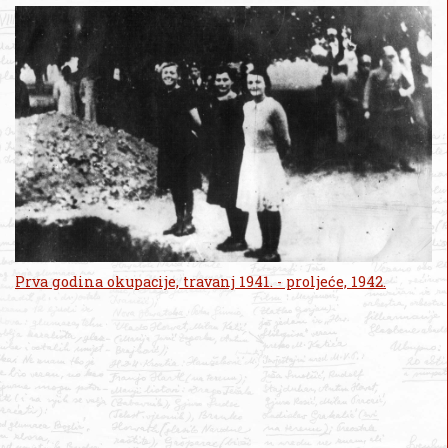
Prva godina okupacije, travanj 1941. - proljeće, 1942.