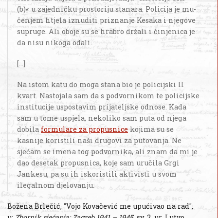
(b)« u zajedničku prostoriju stanara. Policija je mu­
čenjem htjela iznuditi priznanje Kesaka i njegove
supruge. Ali oboje su se hrabro držali i činjenica je
da nisu nikoga odali.
[...]
Na istom katu do moga stana bio je policijski II
kvart. Nastojala sam da s podvornikom te policijske
institucije uspostavim prijateljske odnose. Kada
sam u tome uspjela, nekoliko sam puta od njega
dobila
formulare za propusnice
kojima su se
kasnije koristili naši drugovi za putovanja. Ne
sjećam se imena tog podvornika, ali znam da mi je
dao desetak propusnica, koje sam uručila Grgi
Jankesu, pa su ih iskoristili aktivisti u svom
ilegalnom djelovanju.
Božena Brlečić, "Vojo Kovačević me upućivao na rad",
u:
Zbornik sjećanja: Zagreb 1941 – 1945
, sv. 2, ur. Lutvo