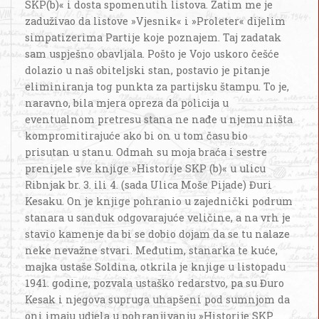
SKP(b)« i dosta spomenutih listova. Zatim me je
zaduživao da listove »Vjesnik« i »Proleter« dijelim
simpatizerima Partije koje poznajem. Taj zadatak
sam uspješno obavljala. Pošto je Vojo uskoro češće
dolazio u naš obiteljski stan, postavio je pitanje
eliminiranja tog punkta za partijsku štampu. To je,
naravno, bila mjera opreza da policija u
eventualnom pretresu stana ne nađe u njemu ništa
kompromitirajuće ako bi on u tom času bio
prisutan u stanu. Odmah su moja braća i sestre
prenijele sve knjige »Historije SKP (b)« u ulicu
Ribnjak br. 3. ili 4. (sada Ulica Moše Pijade) Đuri
Kesaku. On je knjige pohranio u zajednički podrum
stanara u sanduk odgovarajuće veličine, a na vrh je
stavio kamenje da bi se dobio dojam da se tu nalaze
neke nevažne stvari. Međutim, stanarka te kuće,
majka ustaše Soldina, otkrila je knjige u listopadu
1941. godine, pozvala ustaško redarstvo, pa su Đuro
Kesak i njegova supruga uhapšeni pod sumnjom da
oni imaju udjela u pohranjivanju »Historije SKP