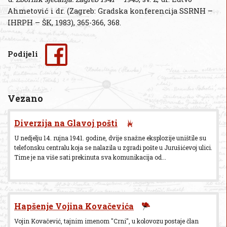
Ahmetović i dr. (Zagreb: Gradska konferencija SSRNH –
IHRPH – ŠK, 1983), 365-366, 368.
Podijeli
Vezano
Diverzija na Glavoj pošti
U nedjelju 14. rujna 1941. godine, dvije snažne eksplozije uništile su
telefonsku centralu koja se nalazila u zgradi pošte u Jurušićevoj ulici.
Time je na više sati prekinuta sva komunikacija od...
Hapšenje Vojina Kovačevića
Vojin Kovačević, tajnim imenom "Crni", u kolovozu postaje član