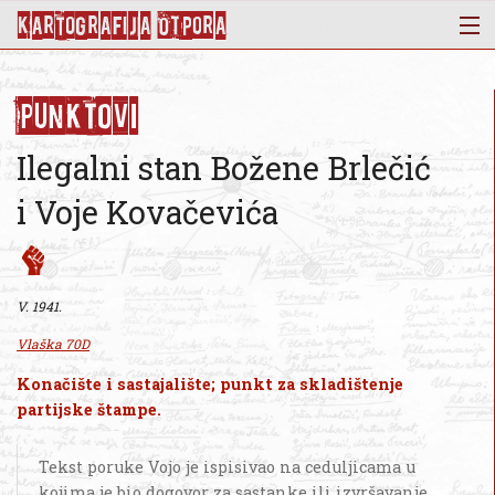
KArtoGrAFIJA OTPorA
Mapa
Punktovi
Punktovi
Slojevi
Ilegalni stan Božene Brlečić
Novosti
i Voje Kovačevića
Publikacije
O nama
V. 1941.
Vlaška 70D
Konačište i sastajalište; punkt za skladištenje
partijske štampe.
Tekst poruke Vojo je ispisivao na ceduljicama u
kojima je bio dogovor za sastanke ili izvršavanje