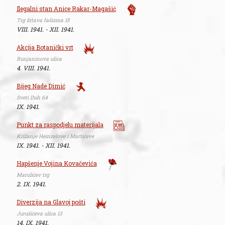
Ilegalni stan Anice Rakar-Magašić
Trg žrtava fašizma 15
VIII. 1941. - XII. 1941.
Akcija Botanički vrt
Runjaninova ulica
4. VIII. 1941.
Bijeg Nade Dimić
Sveti Duh 64
IX. 1941.
Punkt za raspodjelu materijala
Križanje Heinzelove i Martićeve
IX. 1941. - XII. 1941.
Hapšenje Vojina Kovačevića
Marulićev trg
2. IX. 1941.
Diverzija na Glavoj pošti
Jurušićeva ulica 13
14. IX. 1941.