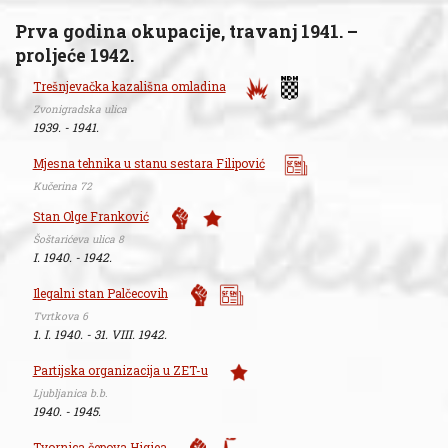
Prva godina okupacije, travanj 1941. –
proljeće 1942.
Trešnjevačka kazališna omladina
Zvonigradska ulica
1939. - 1941.
Mjesna tehnika u stanu sestara Filipović
Kučerina 72
Stan Olge Franković
Šoštarićeva ulica 8
I. 1940. - 1942.
Ilegalni stan Palčecovih
Tvrtkova 6
1. I. 1940. - 31. VIII. 1942.
Partijska organizacija u ZET-u
Ljubljanica b.b.
1940. - 1945.
Tvornica čepova Higiea