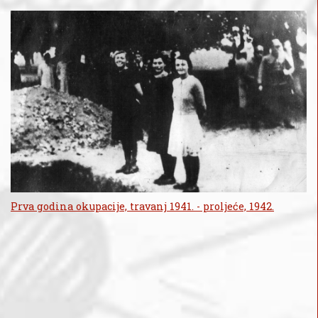
Prva godina okupacije, travanj 1941. - proljeće, 1942.