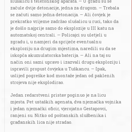
slušalicu s telefonskog aparata. — U gradu su se
začule dvije detonacije, jedna za drugom. — Trebala
se začuti samo jedna detonacija. — Ali čovjek je
prekratko vrijeme zadržao slušalicu u ruci, tako da
je došlo najprije samo do eksplozije u III katu na
automatskoj centrali. — Policajci su uletjeli u
zgradu i, u namjeri da spriječe eventualnu
eksploziju na drugim mjestima, naredili su da se
iskopča akumulatorska baterija. — Ali na taj su
način oni sami upravo i izazvali drugu eksploziju i
ispravili propust čovjeka u Tuškancu. — Ipak,
uslijed pogreške kod montaže jedan od paklenih
strojeva nije eksplodirao.
Jedan redarstveni pristav poginuo je na licu
mjesta. Pet ustaških agenata, dva njemačka vojnika
i jedan njemački oficir, vjerojatno Gestapovci,
ranjeni su. Nitko od poštanskih službenika i
građanskih lica nije stradao.