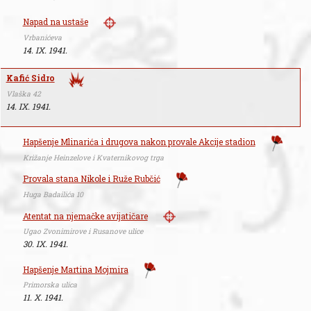
Napad na ustaše
Vrbanićeva
14. IX. 1941.
Kafić Sidro
Vlaška 42
14. IX. 1941.
Hapšenje Mlinarića i drugova nakon provale Akcije stadion
Križanje Heinzelove i Kvaternikovog trga
Provala stana Nikole i Ruže Rubčić
Huga Badailića 10
Atentat na njemačke avijatičare
Ugao Zvonimirove i Rusanove ulice
30. IX. 1941.
Hapšenje Martina Mojmira
Primorska ulica
11. X. 1941.