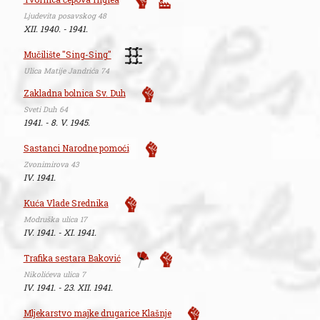
Ljudevita posavskog 48
XII. 1940. - 1941.
Mučilište "Sing-Sing"
Ulica Matije Jandrića 74
Zakladna bolnica Sv. Duh
Sveti Duh 64
1941. - 8. V. 1945.
Sastanci Narodne pomoći
Zvonimirova 43
IV. 1941.
Kuća Vlade Srednika
Modruška ulica 17
IV. 1941. - XI. 1941.
Trafika sestara Baković
Nikolićeva ulica 7
IV. 1941. - 23. XII. 1941.
Mljekarstvo majke drugarice Klašnje