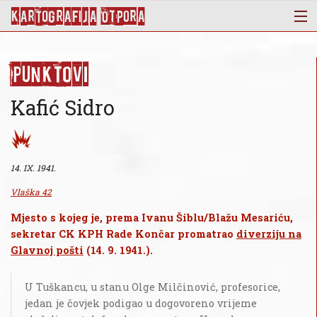
KArtoGrAFIJA OTPorA
Mapa
Punktovi
Punktovi
Slojevi
Kafić Sidro
Novosti
Publikacije
O nama
14. IX. 1941.
Vlaška 42
Mjesto s kojeg je, prema Ivanu Šiblu/Blažu Mesariću,
sekretar CK KPH Rade Končar promatrao
diverziju na
Glavnoj pošti
(14. 9. 1941.).
U Tuškancu, u stanu Olge Milčinović, profesorice,
jedan je čovjek podigao u dogovoreno vrijeme