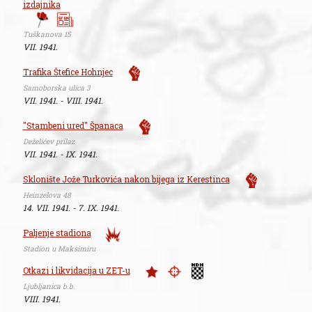
izdajnika
Tuškanova 15
VII. 1941.
Trafika Štefice Hohnjec
Samoborska ulica 3
VII. 1941. - VIII. 1941.
"Stambeni ured" Španaca
Deželićev prilaz
VII. 1941. - IX. 1941.
Sklonište Jože Turkovića nakon bijega iz Kerestinca
Heinzelova 48
14. VII. 1941. - 7. IX. 1941.
Paljenje stadiona
Stadion u Maksimiru
Otkazi i likvidacija u ZET-u
Ljubljanica b.b.
VIII. 1941.