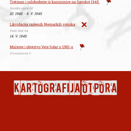
Tretman i oslobođenje iz kaznionice na Savskoj 1945.
Savska cesta 60
III. 1945. - 8. V. 1945.
Likvidacija ranjenih Njemačkih vojnika
Sveti Duh 64
14. V. 1945.
Mučenje i ubojstvo Vere Solar u UNS-u
Zvonimirova 2