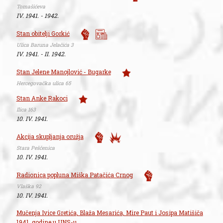
Tomašićeva
IV. 1941. - 1942.
Stan obitelji Gorkić
Ulica Baruna Jelačića 3
IV. 1941. - II. 1942.
Stan Jelene Manojlović - Bugarke
Hercegovačka ulica 65
Stan Anke Rakoci
Ilica 163
10. IV. 1941.
Akcija skupljanja oružja
Stara Peščenica
10. IV. 1941.
Radionica popluna Miška Patačića Crnog
Vlaška 92
10. IV. 1941.
Mučenja Ivice Gretića, Blaža Mesarića, Mire Paut i Josipa Matišiča
1941. godine u UNS-u