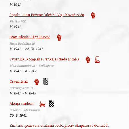
V. 1941.
Ilegalni stan Božene Brlečić i Voje Kovačevića
Vlaška 70D
V. 1941.
Stan Nikole i Olge Rubčić
Huga Badailića 10
V. 1941. - 22. IX. 1941.
Tvornički kompleks Penkala (Nada Dimić)
Blok Branimirova – Erdödijeva
V. 1941. - X. 1942.
Crveni križ
Crvenog križa 14
V. 1941. - V. 1945.
Akcija stadion
Stadion u Maksimiru
26. V. 1941.
Emitiran poziv na oružanu borbu protiv okupatora i domaćih