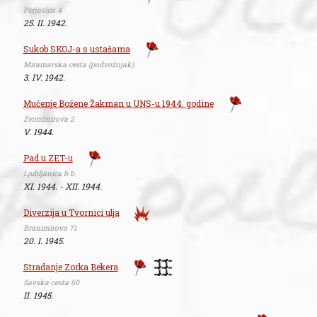
Perjavica 4
25. II. 1942.
Sukob SKOJ-a s ustašama
Miramarska cesta (podvožnjak)
3. IV. 1942.
Mučenje Božene Žakman u UNS-u 1944. godine
Zvonimirova 2
V. 1944.
Pad u ZET-u
Ljubljanica b.b.
XI. 1944. - XII. 1944.
Diverzija u Tvornici ulja
Branimirova 71
20. I. 1945.
Stradanje Zorka Bekera
Savska cesta 60
II. 1945.