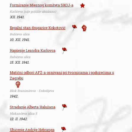
Formiranje Mjesnog komiteta SKOJ-a
Kačićeva (nije pobliže ubicirano)
XII. 1941.
Ilegalni stan drugarice Kokotović
Bulićeva ulica
10. XII. 1941.
Hapšenje Leandra Karlovca
Babićeva ulica
15. XII. 1941.
Matični odbori AFŽ-a osnivani pri tvornicama i poduzećima u
Zagrebu
Blok Branimirova - Erdodijeva
1942.
Stradanje Alberta Halužana
Makančeva ulica 5
12. II. 1942.
Uhićenje Andrije Hebranga