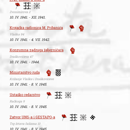
Zvonimirova 2
10. IV. 1941. - XII. 1941.
Krojačka radionica M. Pribanića
Vlaška 94
10. IV. 1941. - 4. VII. 1942.
Konzumna zadruga željezničara
Draškovićeva 47
10. IV. 1941. - 1944.
Ministarstvo ruda
Križanje Vlaške i Draškovićeve
10. IV. 1941. - 8. V. 1945.
Ustaško redarstvo
Račkoga 9
10. IV. 1941. - 8. V. 1945.
Zatvor UNS-a i GESTAPO-a
Trg žrtava fašizma 10
10. IV. 1941. - 8. V. 1945.