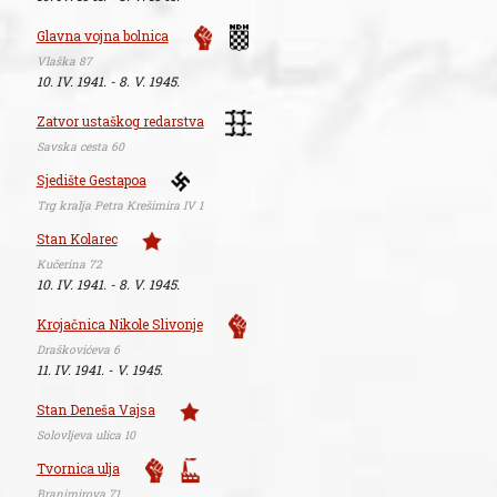
Glavna vojna bolnica
Vlaška 87
10. IV. 1941. - 8. V. 1945.
Zatvor ustaškog redarstva
Savska cesta 60
Sjedište Gestapoa
Trg kralja Petra Krešimira IV 1
Stan Kolarec
Kučerina 72
10. IV. 1941. - 8. V. 1945.
Krojačnica Nikole Slivonje
Draškovićeva 6
11. IV. 1941. - V. 1945.
Stan Deneša Vajsa
Solovljeva ulica 10
Tvornica ulja
Branimirova 71