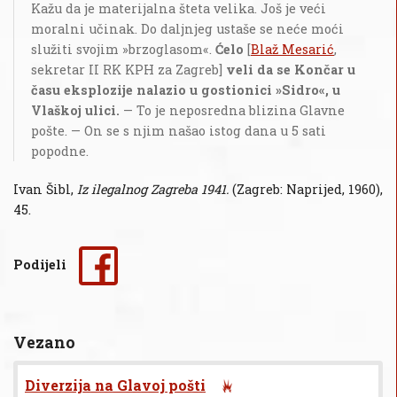
Kažu da je materijalna šteta velika. Još je veći
moralni učinak. Do daljnjeg ustaše se neće moći
služiti svojim »brzoglasom«.
Ćelo
[
Blaž Mesarić
,
sekretar II RK KPH za Zagreb]
veli da se Končar u
času eksplozije nalazio u gostionici »Sidro«, u
Vlaškoj ulici.
— To je neposredna blizina Glavne
pošte. — On se s njim našao istog dana u 5 sati
popodne.
Ivan Šibl,
Iz ilegalnog Zagreba 1941.
(Zagreb: Naprijed, 1960),
45.
Podijeli
Vezano
Diverzija na Glavoj pošti