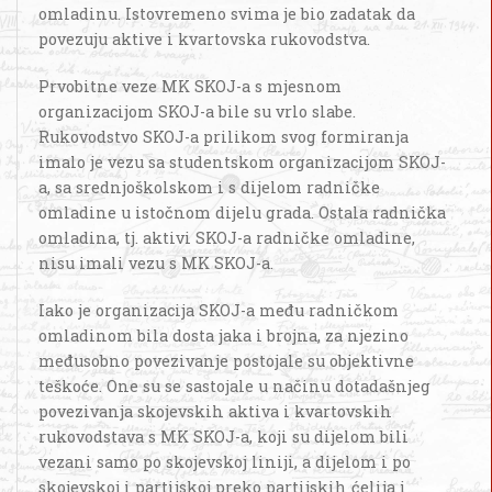
omladinu. Istovremeno svima je bio zadatak da
povezuju aktive i kvartovska rukovodstva.
Prvobitne veze MK SKOJ-a s mjesnom
organizacijom SKOJ-a bile su vrlo slabe.
Rukovodstvo SKOJ-a prilikom svog formiranja
imalo je vezu sa studentskom organizacijom SKOJ-
a, sa srednjoškolskom i s dijelom radničke
omladine u istočnom dijelu grada. Ostala radnička
omladina, tj. aktivi SKOJ-a radničke omladine,
nisu imali vezu s MK SKOJ-a.
Iako je organizacija SKOJ-a među radničkom
omladinom bila dosta jaka i brojna, za njezino
međusobno povezivanje postojale su objektivne
teškoće. One su se sastojale u načinu dotadašnjeg
povezivanja skojevskih aktiva i kvartovskih
rukovodstava s MK SKOJ-a, koji su dijelom bili
vezani samo po skojevskoj liniji, a dijelom i po
skojevskoj i partijskoj preko partijskih ćelija i