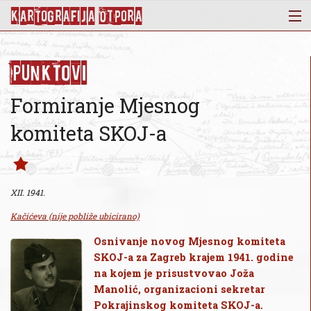
KArtoGrAFIJA OTPorA
Mapa
Punktovi
Punktovi
Slojevi
Formiranje Mjesnog
Novosti
komiteta SKOJ-a
Publikacije
O nama
XII. 1941.
Kačićeva (nije pobliže ubicirano)
Osnivanje novog Mjesnog komiteta
SKOJ-a za Zagreb krajem 1941. godine
na kojem je prisustvovao Joža
Manolić, organizacioni sekretar
Pokrajinskog komiteta SKOJ-a.