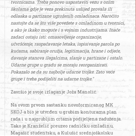
tvornicama. Treba ponovo uspostaviti vezu s onim
školama gdje je veza prekinuta uslijed provala ili
odlaska u partizane ugroženih omladinaca. Naročito
nastojte da se što više povežete s omladinom u tvornici,
a ako je ikako moguće i s vojnim industrijama. Inače
zadaci ostaju isti: omasovljenje organizacije,
učvršćenje, raspačavanje letaka, ispisivanje parola po
kućama, sabiranje oružja, legitimacija, hrane i odjeće,
davanje stanova ilegalcima, slanje u partizane i ostalo.
Udarne grupe u gradu se moraju reorganizirati.
Pokazalo se da su najbolje udarne trojke. Zato veće
grupe i treba podijeliti na udarne trojke."
Završio je svoje izlaganje Joža Manolić.
Na ovom prvom sastanku novoformiranog MK
SKOJ-a bio je utvrđen u grubim konturama plan
rada i u najgrubljim crtama podijeljena zaduženja.
Tako je Kranželić preuzeo radničku omladinu,
Magašić studentsku, a Kulušić srednjoškolsku