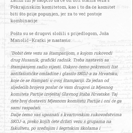
Zatim im je saopćio da će on biti stalna veza s
Pokrajinskim komitetom, kao i to da će komitet
biti što prije popunjen, jer za to već postoje
kombinacije.
Pošto su se drugovi složili s prijedlogom, Joža
Manolić–Kratki je nastavio:
"Dobit ćete vezu sa štamparijom, s kojom rukovodi
drug Husanik, grafički radnik. Treba nastaviti sa
štampanjem radio vijesti. Uskoro ćemo pokrenuti list
antifašističke omladine i glasilo SKOJ-a za Hrvatsku,
koje će se štampati u ovoj štampariji. Za jedan od
sljedećih brojeva poslat će vam drugovi iz Mjesnog
komiteta Partije izvještaj Glavnog štaba Hrvatske. Taj
ćete broj dostaviti Mjesnom komitetu Partije i oni će ga
sami raspačati.
Dalje ćemo vas upoznati s kvartovskim rukovodstvima
SKOJ-a, preko kojih ćete držati vezu s grupama na
fakultetu, po srednjim i šegrtskim školama i