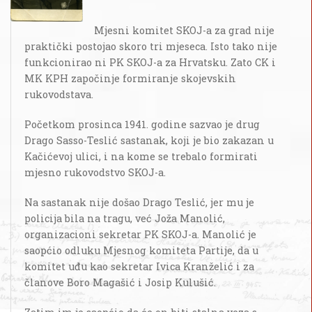
Mjesni komitet SKOJ-a za grad nije
praktički postojao skoro tri mjeseca. Isto tako nije
funkcionirao ni PK SKOJ-a za Hrvatsku. Zato CK i
MK KPH započinje formiranje skojevskih
rukovodstava.
Početkom prosinca 1941. godine sazvao je drug
Drago Sasso-Teslić sastanak, koji je bio zakazan u
Kačićevoj ulici, i na kome se trebalo formirati
mjesno rukovodstvo SKOJ-a.
Na sastanak nije došao Drago Teslić, jer mu je
policija bila na tragu, već Joža Manolić,
organizacioni sekretar PK SKOJ-a. Manolić je
saopćio odluku Mjesnog komiteta Partije, da u
komitet uđu kao sekretar Ivica Kranželić i za
članove Boro Magašić i Josip Kulušić.