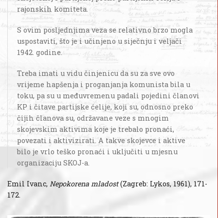
rajonskih komiteta.
S ovim posljednjima veza se relativno brzo mogla
uspostaviti, što je i učinjeno u siječnju i veljači
1942. godine.
Treba imati u vidu činjenicu da su za sve ovo
vrijeme hapšenja i proganjanja komunista bila u
toku, pa su u međuvremenu padali pojedini članovi
KP i čitave partijske ćelije, koji su, odnosno preko
čijih članova su, održavane veze s mnogim
skojevskim aktivima koje je trebalo pronaći,
povezati i aktivizirati. A takve skojevce i aktive
bilo je vrlo teško pronaći i uključiti u mjesnu
organizaciju SKOJ-a.
Emil Ivanc,
Nepokorena mladost
(Zagreb: Lykos, 1961), 171-
172.