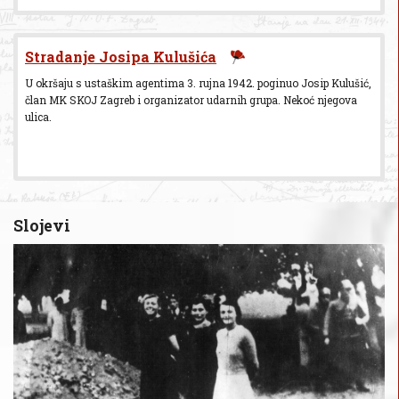
Stradanje Josipa Kulušića
U okršaju s ustaškim agentima 3. rujna 1942. poginuo Josip Kulušić,
član MK SKOJ Zagreb i organizator udarnih grupa. Nekoć njegova
ulica.
Slojevi