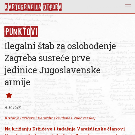
KArtoGrAFIJA OTPorA
Mapa
Punktovi
Punktovi
Slojevi
Ilegalni štab za oslobođenje
Novosti
Zagreba susreće prve
Publikacije
jedinice Jugoslavenske
O nama
armije
8. V. 1945.
Križanje Držićeve i Varaždinske (danas Vukovarske)
Na križanju Držićeve i tadašnje Varaždinske članovi