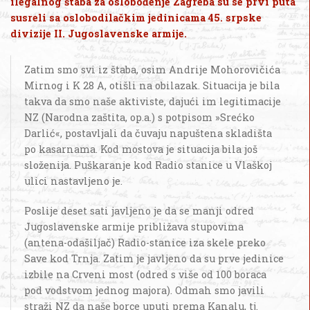
ilegalnog štaba za oslobođenje Zagreba su se prvi puta
susreli sa oslobodilačkim jedinicama 45. srpske
divizije II. Jugoslavenske armije.
Zatim smo svi iz štaba, osim Andrije Mohorovičića
Mirnog i K 28 A, otišli na obilazak. Situacija je bila
takva da smo naše aktiviste, dajući im legitimacije
NZ (Narodna zaštita, op.a.) s potpisom »Srećko
Darlić«, postavljali da čuvaju napuštena skladišta
po kasarnama. Kod mostova je situacija bila još
složenija. Puškaranje kod Radio stanice u Vlaškoj
ulici nastavljeno je.
Poslije deset sati javljeno je da se manji odred
Jugoslavenske armije približava stupovima
(antena-odašiljač) Radio-stanice iza skele preko
Save kod Trnja. Zatim je javljeno da su prve jedinice
izbile na Crveni most (odred s više od 100 boraca
pod vodstvom jednog majora). Odmah smo javili
straži NZ da naše borce uputi prema Kanalu, tj.