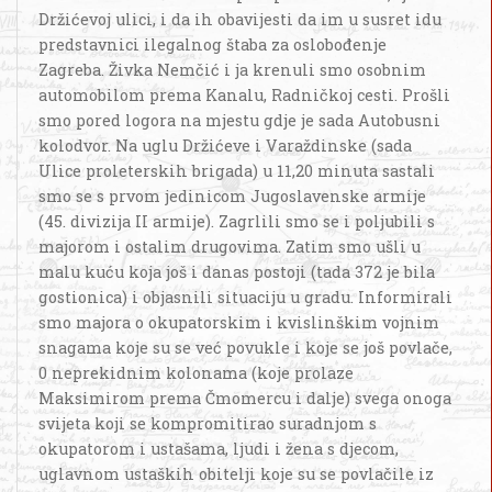
Držićevoj ulici, i da ih obavijesti da im u susret idu
predstavnici ilegalnog štaba za oslobođenje
Zagreba. Živka Nemčić i ja krenuli smo osobnim
automobilom prema Kanalu, Radničkoj cesti. Prošli
smo pored logora na mjestu gdje je sada Autobusni
kolodvor. Na uglu Držićeve i Varaždinske (sada
Ulice proleterskih brigada) u 11,20 minuta sastali
smo se s prvom jedinicom Jugoslavenske armije
(45. divizija II armije). Zagrlili smo se i poljubili s
majorom i ostalim drugovima. Zatim smo ušli u
malu kuću koja još i danas postoji (tada 372 je bila
gostionica) i objasnili situaciju u gradu. Informirali
smo majora o okupatorskim i kvislinškim vojnim
snagama koje su se već povukle i koje se još povlače,
0 neprekidnim kolonama (koje prolaze
Maksimirom prema Čmomercu i dalje) svega onoga
svijeta koji se kompromitirao suradnjom s
okupatorom i ustašama, ljudi i žena s djecom,
uglavnom ustaških obitelji koje su se povlačile iz