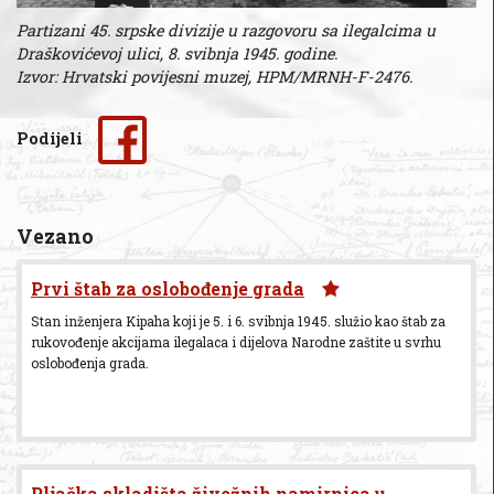
Partizani 45. srpske divizije u razgovoru sa ilegalcima u
Draškovićevoj ulici, 8. svibnja 1945. godine.
Izvor: Hrvatski povijesni muzej, HPM/MRNH-F-2476.
Podijeli
Vezano
Prvi štab za oslobođenje grada
Stan inženjera Kipaha koji je 5. i 6. svibnja 1945. služio kao štab za
rukovođenje akcijama ilegalaca i dijelova Narodne zaštite u svrhu
oslobođenja grada.
Pljačka skladišta živežnih namirnica u