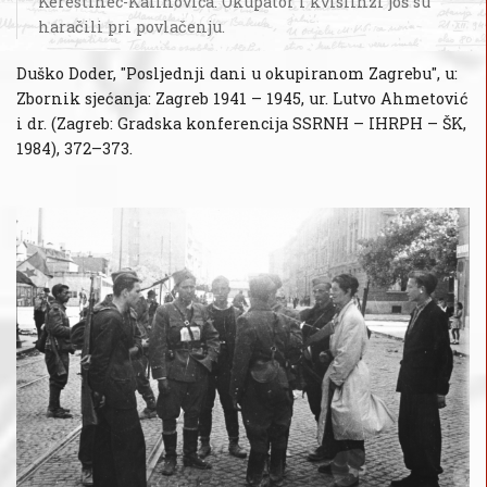
Kerestinec-Kalinovica. Okupator i kvislinzi još su
haračili pri povlačenju.
Duško Doder, "Posljednji dani u okupiranom Zagrebu", u:
Zbornik sjećanja: Zagreb 1941 – 1945, ur. Lutvo Ahmetović
i dr. (Zagreb: Gradska konferencija SSRNH – IHRPH – ŠK,
1984), 372–373.