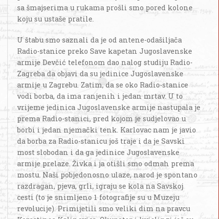
sa šmajserima u rukama prošli smo pored kolone
koju su ustaše pratile.
U štabu smo saznali da je od antene-odašiljača
Radio-stanice preko Save kapetan Jugoslavenske
armije Devčić telefonom dao nalog studiju Radio-
Zagreba da objavi da su jedinice Jugoslavenske
armije u Zagrebu. Zatim, da se oko Radio-stanice
vodi borba, da ima ranjenih i jedan mrtav. U to
vrijeme jedinica Jugoslavenske armije nastupala je
prema Radio-stanici, pred kojom je sudjelovao u
borbi i jedan njemački tenk. Karlovac nam je javio
da borba za Radio-stanicu još traje i da je Savski
most slobodan i da ga jedinice Jugoslavenske
armije prelaze. Živka i ja otišli smo odmah prema
mostu. Naši pobjedonosno ulaze, narod je spontano
razdragan, pjeva, grli, igraju se kola na Savskoj
cesti (to je snimljeno 1 fotografije su u Muzeju
revolucije). Primijetili smo veliki dim na pravcu