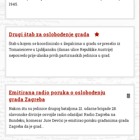
1945.
Drugi štab za oslobođenje grada
Štab u kojem se koordiniralo s ilegalcima u gradu se preselio iz
Tomašeićeve u Ljubljansku (danas ulice Republike Austrije)
neposredo prije ulaska prvih partiznaskih jedinica u grad.
Emitirana radio poruka o oslobođenju
grada Zagreba
Nakon štu su jedinice drugog bataljona 21. udarne brigade 28.
slavonske divizije osvojile radio odašiljač Radio Zagreba na
Bundeku, komesar Jure Devčić je emitirao poruku građanima grada
Zagreba da je grad...