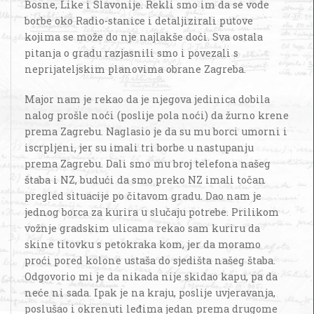
Bosne, Like i Slavonije. Rekli smo im da se vode
borbe oko Radio-stanice i detaljizirali putove
kojima se može do nje najlakše doći. Sva ostala
pitanja o gradu razjasnili smo i povezali s
neprijateljskim planovima obrane Zagreba.
Major nam je rekao da je njegova jedinica dobila
nalog prošle noći (poslije pola noći) da žurno krene
prema Zagrebu. Naglasio je da su mu borci umorni i
iscrpljeni, jer su imali tri borbe u nastupanju
prema Zagrebu. Dali smo mu broj telefona našeg
štaba i NZ, budući da smo preko NZ imali točan
pregled situacije po čitavom gradu. Dao nam je
jednog borca za kurira u slučaju potrebe. Prilikom
vožnje gradskim ulicama rekao sam kuriru da
skine titovku s petokraka kom, jer da moramo
proći pored kolone ustaša do sjedišta našeg štaba.
Odgovorio mi je da nikada nije skidao kapu, pa da
neće ni sada. Ipak je na kraju, poslije uvjeravanja,
poslušao i okrenuti leđima jedan prema drugome